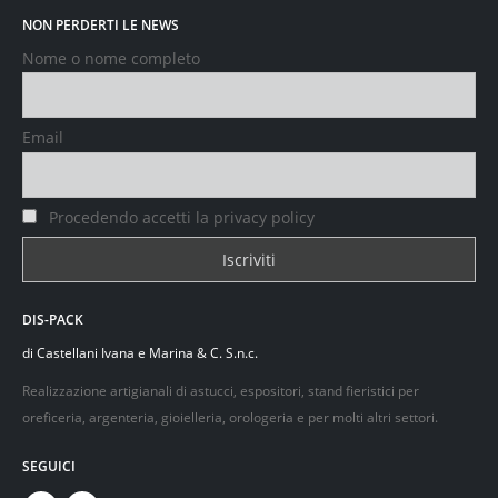
NON PERDERTI LE NEWS
Nome o nome completo
Email
Procedendo accetti la privacy policy
DIS-PACK
di Castellani Ivana e Marina & C. S.n.c.
Realizzazione artigianali di astucci, espositori, stand fieristici per
oreficeria, argenteria, gioielleria, orologeria e per molti altri settori.
SEGUICI