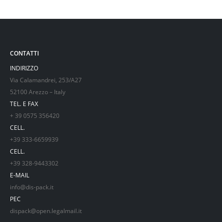
CONTATTI
INDIRIZZO
Via Calamandrei, 253/A27
52100 Arezzo – Italy
TEL. E FAX
+ 39 0575 356420
CELL.
+39 333-6659939
CELL.
+39 328-9443302
E-MAIL
info@dis-pack.it
PEC
dispack@open.legalmail.it