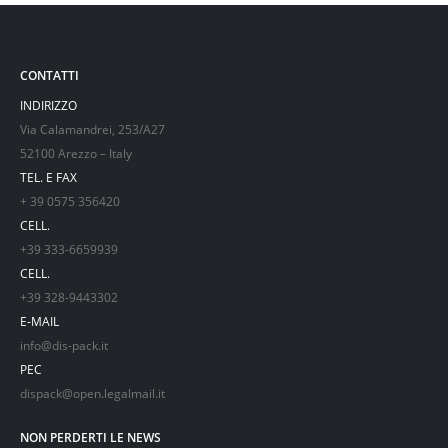
CONTATTI
INDIRIZZO
Via Calamandrei, 253/A27
52100 Arezzo – Italy
TEL. E FAX
+ 39 0575 356420
CELL.
+39 333-6659939
CELL.
+39 328-9443302
E-MAIL
info@dis-pack.it
PEC
dispack@open.legalmail.it
NON PERDERTI LE NEWS