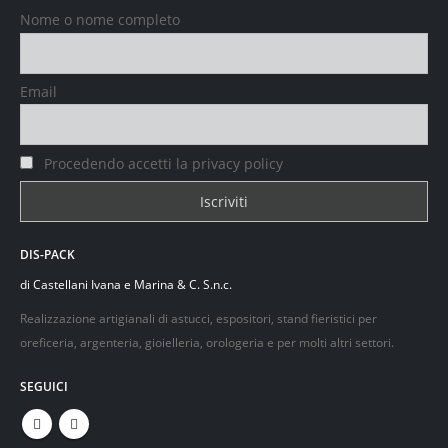
Nome o nome completo
Email
Procedendo accetti la privacy policy
DIS-PACK
di Castellani Ivana e Marina & C. S.n.c.
Realizzazione artigianali di astucci, espositori, stand fieristici per
oreficeria, argenteria, gioielleria, orologeria e per molti altri settori.
SEGUICI