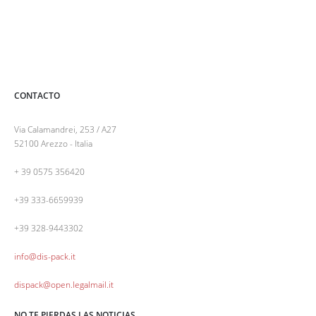
CONTACTO
DIRECCION
Via Calamandrei, 253 / A27
52100 Arezzo - Italia
TEL. Y FAX
+ 39 0575 356420
CELL.
+39 333-6659939
CELL.
+39 328-9443302
CORREO ELECTRÓNICO
info@dis-pack.it
PEC
dispack@open.legalmail.it
NO TE PIERDAS LAS NOTICIAS