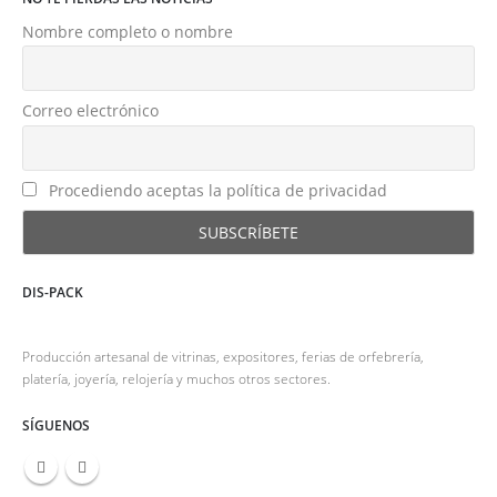
Nombre completo o nombre
Correo electrónico
Procediendo aceptas la política de privacidad
DIS-PACK
por Castellani Ivana y Marina & CSnc
Producción artesanal de vitrinas, expositores, ferias de orfebrería,
platería, joyería, relojería y muchos otros sectores.
SÍGUENOS